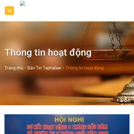
Skip
to
content
Thông tin hoạt động
Trang chủ
>
Bản Tin Taphalaw
>
Thông tin hoạt động