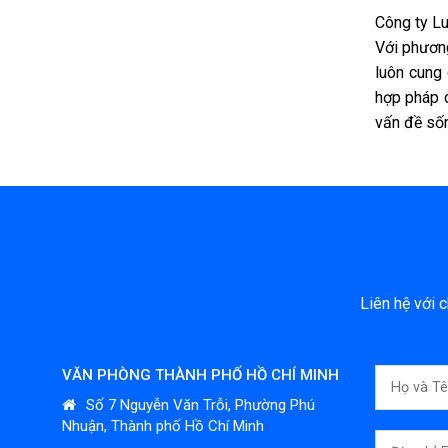
Công ty Lu
Với phươn
luôn cung 
hợp pháp c
vấn đề sốn
Liên hệ với 
VĂN PHÒNG THÀNH PHỐ HỒ CHÍ MINH
Số 7 Nguyễn Văn Trỗi, Phường Phú
Nhuận, Thành phố Hồ Chí Minh