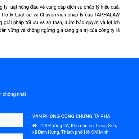
y luật hàng đầu về cung cấp dịch vụ pháp lý hiệu quả.
Trợ lý Luật sư và Chuyên viên pháp lý của TAPHALAW
 giải pháp tối ưu và an toàn, đảm bảo quyền và lợi ích
bền vững và không ngừng gia tăng giá trị của công ty là
h chóng nhất.
VĂN PHÒNG CÔNG CHỨNG TA PHA
123 Đường 9A, Khu dân cư Trung Sơn,
xã Bình Hưng, Thành phố Hồ Chí Minh