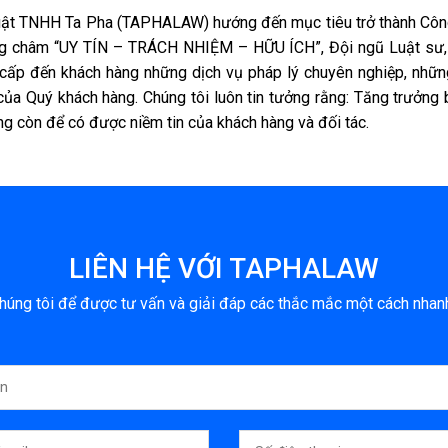
ật TNHH Ta Pha (TAPHALAW) hướng đến mục tiêu trở thành Công t
g châm “UY TÍN – TRÁCH NHIỆM – HỮU ÍCH”, Đội ngũ Luật sư, 
cấp đến khách hàng những dịch vụ pháp lý chuyên nghiệp, những
ủa Quý khách hàng. Chúng tôi luôn tin tưởng rằng: Tăng trưởng 
g còn để có được niềm tin của khách hàng và đối tác.
LIÊN HỆ VỚI TAPHALAW
chúng tôi để được tư vấn và giải đáp các thắc mắc một cách nhan