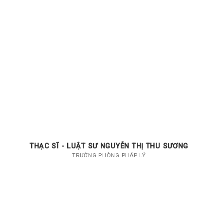
THẠC SĨ - LUẬT SƯ NGUYỄN THỊ THU SƯƠNG
TRƯỞNG PHÒNG PHÁP LÝ