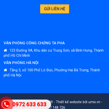
VĂN PHÒNG CÔNG CHỨNG TA PHA
123 Đường 9A, Khu dân cư Trung Sơn, xã Bình Hưng, Thành
phố Hồ Chí Minh
VĂN PHÒNG HÀ NỘI
Tầng 3, số 100 Phố Lò Đúc, Phường Hai Bà Trưng, Thành
phố Hà Nội
Bản quyền thuộc TAPHALAW -
Thiết kế website
bởi
umix.v
n -
0972 633 633
0987 148 726