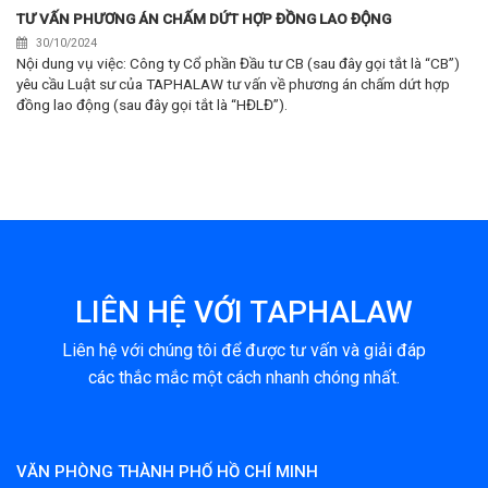
TƯ VẤN PHƯƠNG ÁN CHẤM DỨT HỢP ĐỒNG LAO ĐỘNG
30/10/2024
Nội dung vụ việc: Công ty Cổ phần Đầu tư CB (sau đây gọi tắt là “CB”)
yêu cầu Luật sư của TAPHALAW tư vấn về phương án chấm dứt hợp
đồng lao động (sau đây gọi tắt là “HĐLĐ”).
LIÊN HỆ VỚI TAPHALAW
Liên hệ với chúng tôi để được tư vấn và giải đáp
các thắc mắc một cách nhanh chóng nhất.
VĂN PHÒNG THÀNH PHỐ HỒ CHÍ MINH