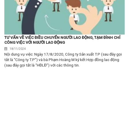
TƯ VẤN VỀ VIỆC ĐIỀU CHUYỂN NGƯỜI LAO ĐỘNG, TẠM ĐÌNH CHỈ
CÔNG VIỆC VỚI NGƯỜI LAO ĐỘNG
18/11/2024
Nội dung vụ việc: Ngày 17/8/2020, Công ty Sản xuất T.P (sau đây gọi
tắt là “Công ty T.P”) và bà Phạm Hoàng M ký kết Hợp đồng lao động
(sau đây gọi tắt là “HĐLĐ”) với các thông tin.