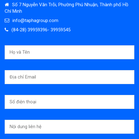
Số 7 Nguyễn Văn Trỗi, Phường Phú Nhuận, Thành phố Hồ
Chí Minh
info@taphagroup.com
(84-28) 39959396- 39959545