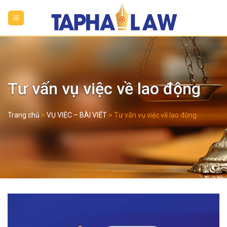
Skip
to
content
Tư vấn vụ việc về lao động
Trang chủ
>
VỤ VIỆC – BÀI VIẾT
>
Tư vấn vụ việc về lao động