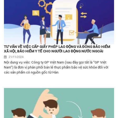
TƯ VẤN VỀ VIỆC CẤP GIẤY PHÉP LAO ĐỘNG VÀ ĐÓNG BẢO HIỂM
XÃ HỘI, BẢO HIỂM Y TẾ CHO NGƯỜI LAO ĐỘNG NƯỚC NGOÀI
21/11/2024
Nội dung vụ việc: Công ty GP Việt Nam (sau đây gọi tắt là “GP Việt
Nam”) là đơn vị phân phối bán lẻ thực phẩm bảo vệ sức khỏe đối với
các sản phẩm có nguồn gốc từ Hàn.