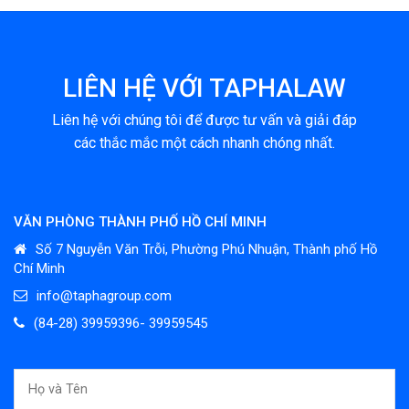
LIÊN HỆ VỚI TAPHALAW
Liên hệ với chúng tôi để được tư vấn và giải đáp
các thắc mắc một cách nhanh chóng nhất.
VĂN PHÒNG THÀNH PHỐ HỒ CHÍ MINH
Số 7 Nguyễn Văn Trỗi, Phường Phú Nhuận, Thành phố Hồ
Chí Minh
info@taphagroup.com
(84-28) 39959396- 39959545