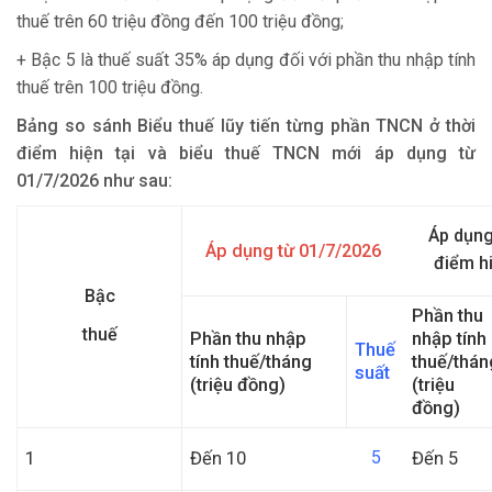
thuế trên 60 triệu đồng đến 100 triệu đồng;
+ Bậc 5 là thuế suất 35% áp dụng đối với phần thu nhập tính
thuế trên 100 triệu đồng.
Bảng so sánh Biểu thuế lũy tiến từng phần TNCN ở thời
điểm hiện tại và biểu thuế TNCN mới áp dụng từ
01/7/2026 như sau:
Áp dụng
Áp dụng từ 01/7/2026
điểm hi
Bậc
Phần thu
thuế
Phần thu nhập
nhập tính
Thuế
tính thuế/tháng
thuế/thán
suất
(triệu đồng)
(triệu
đồng)
5
1
Đến 10
Đến 5