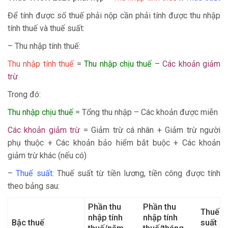
Để tính được số thuế phải nộp cần phải tính được thu nhập
tính thuế và thuế suất:
– Thu nhập tính thuế:
Thu nhập tính thuế
=
Thu nhập chịu thuế
–
Các khoản giảm
trừ
Trong đó:
Thu nhập chịu thuế
= Tổng thu nhập – Các khoản được miễn
Các khoản giảm trừ
= Giảm trừ cá nhân + Giảm trừ người
phụ thuộc + Các khoản bảo hiểm bắt buộc + Các khoản
giảm trừ khác (nếu có)
–
Thuế suất:
Thuế suất từ tiền lương, tiền công được tính
theo bảng sau:
Phần thu
Phần thu
Thuế
nhập tính
nhập tính
Bậc thuế
suất