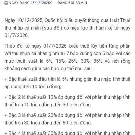
NGÀY ĐĂNG
18/12/2025Y
ĐĂNG BỞI
ADMIN
Ngày 10/12/2025, Quốc hội biểu quyết thông qua Luật Thuế
thu nhập cá nhân (sửa đổi) có hiệu lực thi hành kể từ ngày
01/7/2026.
Theo đó, từ ngày 01/7/2026, biểu thuế lũy tiến từng phần
với thu nhập cá nhân giảm từ 7 bậc xuống còn 5 bậc với các
mức thuế suất là 5%, 15%, 25%, 30%, 35% và nới rộng
khoảng cách giữa các bậc, cụ thể như sau:
+
Bậc thuế suất đầu tiên là 5% nhưng giãn thu nhập tính thuế
áp dụng đến 10 triệu đồng;
+ Bậc 2 là thuế suất 10% áp dụng đối với phần thu nhập tính
thuế trên 10 triệu đồng đến 30 triệu đồng;
+ Bậc 3 là thuế suất 20% áp dụng đối với phần thu nhập tính
thuế trên 30 triệu đồng đến 60 triệu đồng;
+ Bậc 4 là thuế suất 30% áp dụng đối với phần thu nhập tính