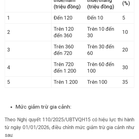
thuế/năm
thuế/tháng
(%)
(triệu đồng)
(triệu đồng)
1
Đến 120
Đến 10
5
Trên 120
Trên 10 đến
2
10
đến 360
30
Trên 360
Trên 30 đến
3
20
đến 720
60
Trên 720
Trên 60 đến
4
30
đến 1.200
100
5
Trên 1.200
Trên 100
35
Mức giảm trừ gia cảnh:
Theo Nghị quyết 110/2025/UBTVQH15 có hiệu lực thi hành
từ ngày 01/01/2026, điều chỉnh mức giảm trừ gia cảnh như
sau: