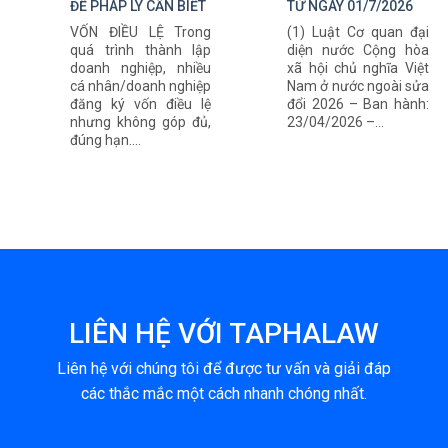
ĐỀ PHÁP LÝ CẦN BIẾT
TỪ NGÀY 01/7/2026
VỐN ĐIỀU LỆ Trong
(1) Luật Cơ quan đại
quá trình thành lập
diện nước Cộng hòa
doanh nghiệp, nhiều
xã hội chủ nghĩa Việt
cá nhân/doanh nghiệp
Nam ở nước ngoài sửa
đăng ký vốn điều lệ
đổi 2026 – Ban hành:
nhưng không góp đủ,
23/04/2026 –...
đúng hạn....
LIÊN HỆ VỚI TAPHALAW
Liên hệ với chúng tôi để được tư vấn và giải đáp
các thắc mắc một cách nhanh chóng nhất.