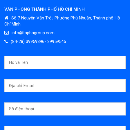
VĂN PHÒNG THÀNH PHỐ HỒ CHÍ MINH
Số 7 Nguyễn Văn Trỗi, Phường Phú Nhuận, Thành phố Hồ
Chí Minh
info@taphagroup.com
(84-28) 39959396- 39959545