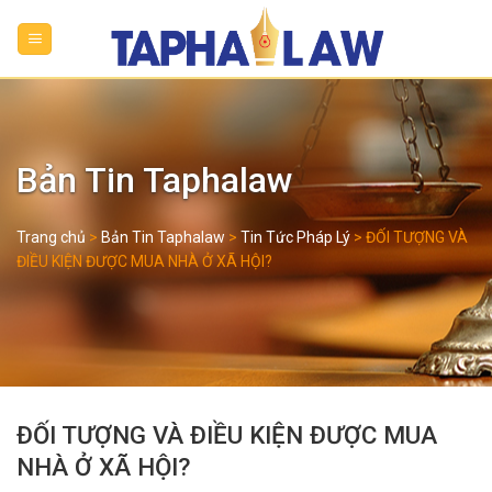
Skip
to
content
Bản Tin Taphalaw
Trang chủ
>
Bản Tin Taphalaw
>
Tin Tức Pháp Lý
>
ĐỐI TƯỢNG VÀ
ĐIỀU KIỆN ĐƯỢC MUA NHÀ Ở XÃ HỘI?
ĐỐI TƯỢNG VÀ ĐIỀU KIỆN ĐƯỢC MUA
NHÀ Ở XÃ HỘI?