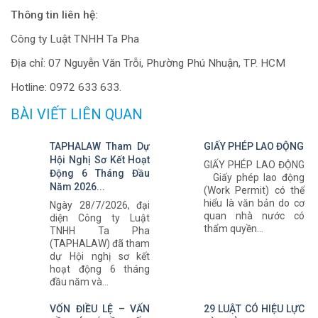
Thông tin liên hệ:
Công ty Luật TNHH Ta Pha
Địa chỉ: 07 Nguyễn Văn Trỗi, Phường Phú Nhuận, TP. HCM
Hotline: 0972 633 633.
BÀI VIẾT LIÊN QUAN
TAPHALAW Tham Dự
GIẤY PHÉP LAO ĐỘNG
Hội Nghị Sơ Kết Hoạt
GIẤY PHÉP LAO ĐỘNG
Động 6 Tháng Đầu
Giấy phép lao động
Năm 2026...
(Work Permit) có thể
hiểu là văn bản do cơ
Ngày 28/7/2026, đại
quan nhà nước có
diện Công ty Luật
thẩm quyền...
TNHH Ta Pha
(TAPHALAW) đã tham
dự Hội nghị sơ kết
hoạt động 6 tháng
đầu năm và...
VỐN ĐIỀU LỆ – VẤN
29 LUẬT CÓ HIỆU LỰC