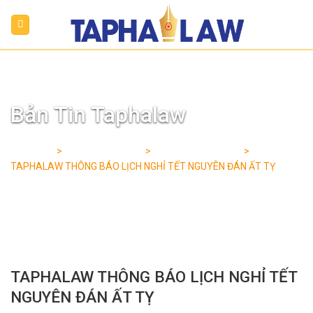
Skip
to
content
Bản Tin Taphalaw
Trang chủ
>
Bản Tin Taphalaw
>
Thông tin hoạt động
>
TAPHALAW THÔNG BÁO LỊCH NGHỈ TẾT NGUYÊN ĐÁN ẤT TỴ
TAPHALAW THÔNG BÁO LỊCH NGHỈ TẾT
NGUYÊN ĐÁN ẤT TỴ