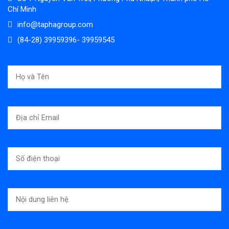
Chí Minh
info@taphagroup.com
(84-28) 39959396- 39959545