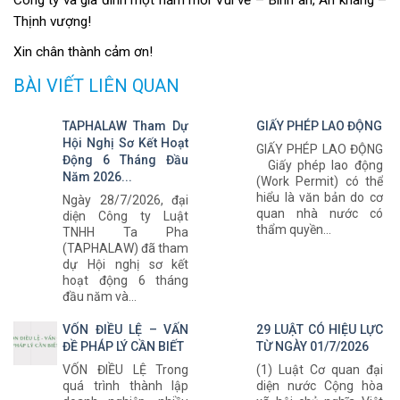
Thịnh vượng!
Xin chân thành cảm ơn!
BÀI VIẾT LIÊN QUAN
TAPHALAW Tham Dự
GIẤY PHÉP LAO ĐỘNG
Hội Nghị Sơ Kết Hoạt
GIẤY PHÉP LAO ĐỘNG
Động 6 Tháng Đầu
Giấy phép lao động
Năm 2026...
(Work Permit) có thể
hiểu là văn bản do cơ
Ngày 28/7/2026, đại
quan nhà nước có
diện Công ty Luật
thẩm quyền...
TNHH Ta Pha
(TAPHALAW) đã tham
dự Hội nghị sơ kết
hoạt động 6 tháng
đầu năm và...
VỐN ĐIỀU LỆ – VẤN
29 LUẬT CÓ HIỆU LỰC
ĐỀ PHÁP LÝ CẦN BIẾT
TỪ NGÀY 01/7/2026
VỐN ĐIỀU LỆ Trong
(1) Luật Cơ quan đại
quá trình thành lập
diện nước Cộng hòa