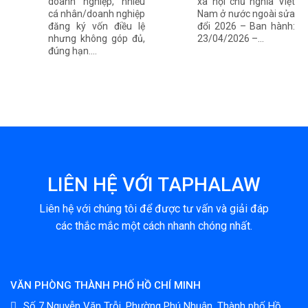
doanh nghiệp, nhiều
xã hội chủ nghĩa Việt
cá nhân/doanh nghiệp
Nam ở nước ngoài sửa
đăng ký vốn điều lệ
đổi 2026 – Ban hành:
nhưng không góp đủ,
23/04/2026 –...
đúng hạn....
LIÊN HỆ VỚI TAPHALAW
Liên hệ với chúng tôi để được tư vấn và giải đáp
các thắc mắc một cách nhanh chóng nhất.
VĂN PHÒNG THÀNH PHỐ HỒ CHÍ MINH
Số 7 Nguyễn Văn Trỗi, Phường Phú Nhuận, Thành phố Hồ