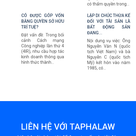
có thẩm quyền trong...
CÓ ĐƯỢC GÓP VỐN
LẬP DI CHÚC THỪA KẾ
BẰNG QUYỀN SỞ HỮU
ĐỐI VỚI TÀI SẢN LÀ
TRÍ TUỆ?
BẤT ĐỘNG SẢN
ĐANG...
Đặt vấn đề: Trong bối
cảnh Cách mạng
Nội dung vụ việc: Ông
Công nghiệp lần thứ 4
Nguyễn Văn N (quốc
(4IR), nhu cầu hợp tác
tịch Việt Nam) và bà
kinh doanh thông qua
Nguyễn C (quốc tịch
hình thức thành...
Mỹ) kết hôn vào năm
1985, có...
LIÊN HỆ VỚI TAPHALAW