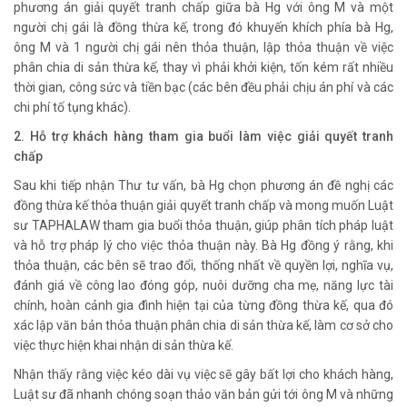
phương án giải quyết tranh chấp giữa bà Hg với ông M và một
người chị gái là đồng thừa kế, trong đó khuyến khích phía bà Hg,
ông M và 1 người chị gái nên thỏa thuận, lập thỏa thuận về việc
phân chia di sản thừa kế, thay vì phải khởi kiện, tốn kém rất nhiều
thời gian, công sức và tiền bạc (các bên đều phải chịu án phí và các
chi phí tố tụng khác).
2. Hỗ trợ khách hàng tham gia buổi làm việc giải quyết tranh
chấp
Sau khi tiếp nhận Thư tư vấn, bà Hg chọn phương án đề nghị các
đồng thừa kế thỏa thuận giải quyết tranh chấp và mong muốn Luật
sư TAPHALAW tham gia buổi thỏa thuận, giúp phân tích pháp luật
và hỗ trợ pháp lý cho việc thỏa thuận này. Bà Hg đồng ý rằng, khi
thỏa thuận, các bên sẽ trao đổi, thống nhất về quyền lợi, nghĩa vụ,
đánh giá về công lao đóng góp, nuôi dưỡng cha mẹ, năng lực tài
chính, hoàn cảnh gia đình hiện tại của từng đồng thừa kế, qua đó
xác lập văn bản thỏa thuận phân chia di sản thừa kế, làm cơ sở cho
việc thực hiện khai nhận di sản thừa kế.
Nhận thấy rằng việc kéo dài vụ việc sẽ gây bất lợi cho khách hàng,
Luật sư đã nhanh chóng soạn thảo văn bản gửi tới ông M và những