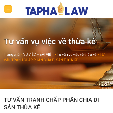
Skip
to
content
Tư vấn vụ việc về thừa kế
Trang chủ
>
VỤ VIỆC – BÀI VIẾT
>
Tư vấn vụ việc về thừa kế
>
TƯ
VẤN TRANH CHẤP PHÂN CHIA DI SẢN THỪA KẾ
TƯ VẤN TRANH CHẤP PHÂN CHIA DI
SẢN THỪA KẾ