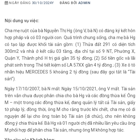
NGÀY ĐĂNG
30/10/2024Y
ĐĂNG BỞI
ADMIN
Nội dung vụ việc:
Cha mẹ ruột của bà Nguyễn Thị Hg (ông V, bà N) có đăng ký kết hôn
hợp pháp và có 03 người con. Quá trình chung sống, cha mẹ bà Hg
có tạo lập được khối tài sản gồm: (1) Thửa đất 291 có diện tích
300m2 và nhà ở kết cấu 03 tầng, địa chỉ tại số 9 NT, Phường X,
Quận Y, Thành phố H trị giá gần 35 tỷ đồng; (2) Số tiền gốc và lãi
phát sinh trong Thẻ tiết kiệm số LA 57XX gần 4 tỷ đồng ; (3) Xe ô tô
nhãn hiệu MERCEDES 5 khoảng 2 tỷ đồng (sau đây gọi tắt là “Tài
sản”).
Ngày 17/10/2007, bà N mất. Ngày 15/10/2021, ông V mất. Tài sản
trên vẫn chưa được phân chia cho bà Hg và các đồng thừa kế. Ông
M – một trong các đồng thừa kế, đang quản lý tất cả Tài sản, giấy
tờ pháp lý; đồng thời, ông M cho rằng trước khi chết, cha mẹ có di
nguyện để lại cho ông toàn bộ Tài sản (di chúc), cho nên không
đồng ý chia thừa kế. Bà Hg và 01 người chị đã nhiều lần yêu cầu ông
M phối hợp để phân chia Tài sản, nhưng ông M không hợp tác.