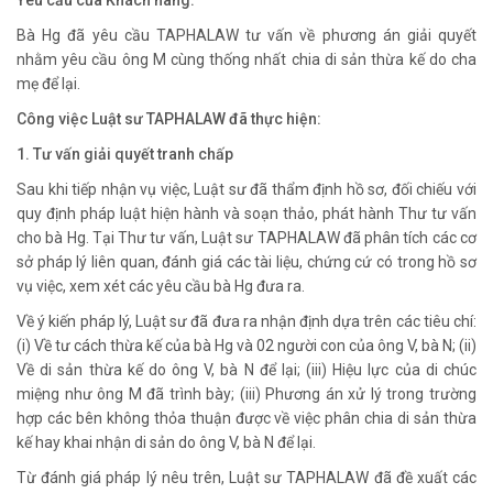
Yêu cầu của Khách hàng:
Bà Hg đã yêu cầu TAPHALAW tư vấn về phương án giải quyết
nhằm yêu cầu ông M cùng thống nhất chia di sản thừa kế do cha
mẹ để lại.
Công việc Luật sư TAPHALAW đã thực hiện:
1. Tư vấn giải quyết tranh chấp
Sau khi tiếp nhận vụ việc, Luật sư đã thẩm định hồ sơ, đối chiếu với
quy định pháp luật hiện hành và soạn thảo, phát hành Thư tư vấn
cho bà Hg. Tại Thư tư vấn, Luật sư TAPHALAW đã phân tích các cơ
sở pháp lý liên quan, đánh giá các tài liệu, chứng cứ có trong hồ sơ
vụ việc, xem xét các yêu cầu bà Hg đưa ra.
Về ý kiến pháp lý, Luật sư đã đưa ra nhận định dựa trên các tiêu chí:
(i) Về tư cách thừa kế của bà Hg và 02 người con của ông V, bà N; (ii)
Về di sản thừa kế do ông V, bà N để lại; (iii) Hiệu lực của di chúc
miệng như ông M đã trình bày; (iii) Phương án xử lý trong trường
hợp các bên không thỏa thuận được về việc phân chia di sản thừa
kế hay khai nhận di sản do ông V, bà N để lại.
Từ đánh giá pháp lý nêu trên, Luật sư TAPHALAW đã đề xuất các