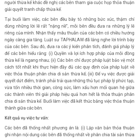
người thừa kế khác đề nghị các bên tham gia cuộc họp thỏa thuận
giải quyết tranh chấp thừa kế.
Tại buổi làm việc, các bên đều bày tỏ những bức xúc, thậm chí
dùng những lời lẽ rất “nặng nề”, mỗi bên đều đưa ra những lý lẽ
riêng của mình. Nhận thấy mâu thuẫn của các bên có chiều hướng
ngày càng gia tăng. Luật sư TAPHALAW đã lắng nghe lời trình bày
của các bên. Sau đó, đưa ra các ý kiến phân tích, đánh giá pháp lý
để các bên hiểu rằng: (i) Quyền và lợi ích hợp pháp của mỗi đồng
thừa kế là ngang nhau; (ii) Các bên chỉ được pháp luật bảo vệ một
cách tốt nhất khi thực hiện đầy đủ các quy định của pháp luật về
việc thỏa thuận phân chia di sản thừa kế; (iii) Để vụ việc được giải
quyết dứt điểm, tránh phải trải qua những thủ tục pháp lý phức tạp,
vừa tốn nhiều thời gian, công sức, làm xấu hơn mối quan hệ giữa
các thành viên thì giải pháp hiệu quả hơn hết là thỏa thuận phân
chia di sản thừa kế. Buổi làm việc đã kết thúc bằng việc thỏa thuận
thành giữa các bên.
Kết quả vụ việc tư vấn:
Các bên đã thống nhất phương án là: (i) Lập văn bản thỏa thuận
ghi nhận nội dung các bên đã thống nhất về phân chia tài sản thừa