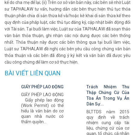
kế do cha mẹ để lại; (ii) Trên cơ sở văn bản này, các bên sẽ nhờ Luật
sư TAPHALAW tư vấn, hướng dẫn các bên thực hiện thủ tục thỏa
thuận phân chia di sản thừa kế và/hoặc kê khai di sản thừa kế theo
quy định của pháp luật, các thủ tục đăng ký, cập nhật biến động đối
với Tài sản. Tại buổi làm việc, Luật sư của TAPHALAW đã soạn thảo
văn bản thỏa thuận, ghi nhận các nội dung được các bên thống
nhất. Thỏa thuận này được các bên thông qua tại buổi làm việc,
Luật sư TAPHALAW đề nghị các bên yêu cầu công chứng văn bản
thỏa thuận và các bên đã đồng ý ký kết và văn bản đã được yêu
cầu công chứng để làm cơ sở thực hiện.
BÀI VIẾT LIÊN QUAN
GIẤY PHÉP LAO ĐỘNG
Trách Nhiệm Thu
Thập Chứng Cứ Của
GIẤY PHÉP LAO ĐỘNG
Tòa Án Trong Vụ Án
Giấy phép lao động
Dân Sự...
(Work Permit) có thể
hiểu là văn bản do cơ
BLTTDS năm 2015
quan nhà nước có
quy định về trách
thẩm quyền...
nhiệm cung cấp tài
liệu, chứng cứ của cơ
quan, tổ chức, cá nhân